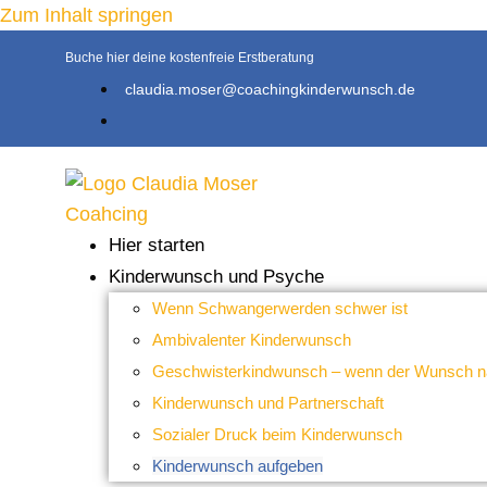
Zum Inhalt springen
Buche hier deine kostenfreie Erstberatung
claudia.moser@coachingkinderwunsch.de
Hier starten
Kinderwunsch und Psyche
Wenn Schwangerwerden schwer ist
Ambivalenter Kinderwunsch
Geschwisterkindwunsch – wenn der Wunsch nac
Kinderwunsch und Partnerschaft
Sozialer Druck beim Kinderwunsch
Kinderwunsch aufgeben